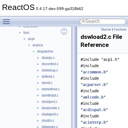
drivers
▼
ReactOS
acpi
►
0.4.17-dev-599-ga318b62
base
►
Toggle main menu visibility
battery
►
bluetooth
►
Macros
|
Functions
bus
▼
dswload2.c File
acpi
▼
Reference
acpica
▼
dispatcher
▼
dsargs.c
►
#include "acpi.h"
dscontrol.c
►
#include
dsdebug.c
►
"
accommon.h
"
dsfield.c
►
#include
dsinit.c
►
"
acparser.h
"
dsmethod.c
►
#include
dsmthdat.c
►
"
amlcode.h
"
dsobject.c
►
#include
dsopcode.c
►
"
acdispat.h
"
dspkginit.c
►
#include
dsutils.c
►
"
acinterp.h
"
dswexec.c
►