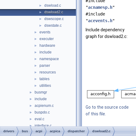
#include
dswload.c
►
"
acnamesp.h
"
dswload2.c
►
#include
dswscope.c
►
"
acevents.h
"
dswstate.c
►
Include dependency
events
►
graph for dswload2.c:
executer
►
hardware
►
include
►
namespace
►
parser
►
resources
►
tables
►
utilities
►
busmgr
►
include
►
acpienum.c
►
Go to the source code
buspdo.c
►
of this file.
eval.c
►
interface.c
►
Macros
drivers
bus
acpi
acpica
dispatcher
dswload2.c
main.c
►