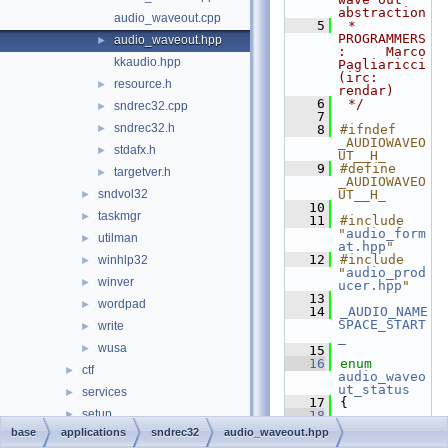
abstraction
audio_waveout.cpp
    5
 * 
PROGRAMMERS
audio_waveout.hpp
►
:     Marco 
kkaudio.hpp
Pagliaricci 
(irc: 
resource.h
►
rendar)
    6
 */
sndrec32.cpp
►
    7
sndrec32.h
►
    8
#ifndef 
_AUDIOWAVEO
stdafx.h
►
UT__H_
    9
#define 
targetver.h
►
_AUDIOWAVEO
sndvol32
UT__H_
►
   10
taskmgr
►
   11
#include 
"
audio_form
utilman
►
at.hpp
"
   12
#include 
winhlp32
►
"
audio_prod
winver
►
ucer.hpp
"
   13
wordpad
►
   14
_AUDIO_NAME
SPACE_START
write
►
_
wusa
►
   15
   16
enum
ctf
►
audio_waveo
ut_status
services
►
   17
{
setup
►
   18
WAVEOUT_NOT
base
applications
sndrec32
audio_waveout.hpp
shell
►
READY
,