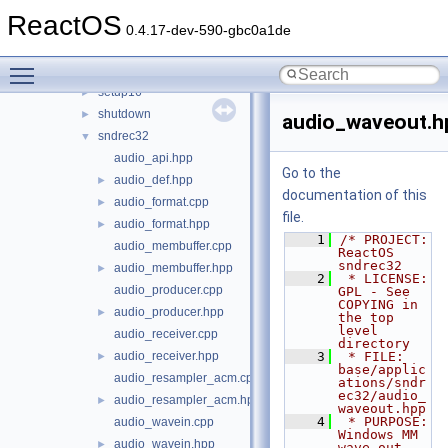
runas
►
ReactOS
sc
►
0.4.17-dev-590-gbc0a1de
screensavers
►
Toggle main menu visibility
sdbinst
►
setup16
►
shutdown
►
audio_waveout.h
sndrec32
▼
audio_api.hpp
Go to the
audio_def.hpp
►
documentation of this
audio_format.cpp
►
file.
audio_format.hpp
►
    1
/* PROJECT:         
audio_membuffer.cpp
ReactOS 
sndrec32
audio_membuffer.hpp
►
    2
 * LICENSE:         
audio_producer.cpp
GPL - See 
COPYING in 
audio_producer.hpp
►
the top 
level 
audio_receiver.cpp
directory
audio_receiver.hpp
    3
 * FILE:            
►
base/applic
audio_resampler_acm.cpp
ations/sndr
ec32/audio_
audio_resampler_acm.hpp
►
waveout.hpp
    4
 * PURPOSE:         
audio_wavein.cpp
Windows MM 
audio_wavein.hpp
►
wave out 