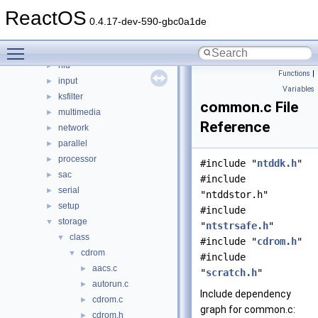
bus
►
ReactOS
crypto
►
0.4.17-dev-590-gbc0a1de
filesystems
►
Toggle main menu visibility
filters
►
hid
►
Functions
|
input
►
Variables
ksfilter
►
common.c File
multimedia
►
Reference
network
►
parallel
►
processor
►
#include "
ntddk.h
"
sac
►
#include
serial
►
"ntddstor.h"
setup
►
#include
storage
▼
"
ntstrsafe.h
"
class
▼
#include "
cdrom.h
"
cdrom
▼
#include
aacs.c
►
"
scratch.h
"
autorun.c
►
Include dependency
cdrom.c
►
graph for common.c:
cdrom.h
►