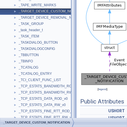
_TAPE_WRITE_MARKS
►
_TARGET_DEVICE_CUSTOM_NOTIFICATION
►
_TARGET_DEVICE_REMOVAL_NOTIFICATION
►
_TASK_GROUP
►
_task_header_t
►
_TASK_ITEM
►
_TASKDIALOG_BUTTON
►
_TASKDIALOGCONFIG
►
_TBBUTTON
►
_TBINFO
►
_TCATALOG
►
_TCATALOG_ENTRY
►
_TCI_CLIENT_FUNC_LIST
►
_TCP_ESTATS_BANDWIDTH_ROD_v0
►
[
legend
]
_TCP_ESTATS_BANDWIDTH_RW_v0
►
_TCP_ESTATS_DATA_ROD_v0
►
Public Attributes
_TCP_ESTATS_DATA_RW_v0
►
USHORT
_TCP_ESTATS_FINE_RTT_ROD_v0
►
_TCP_ESTATS_FINE_RTT_RW_v0
►
USHORT
_TARGET_DEVICE_CUSTOM_NOTIFICATION
_TCP_ESTATS_OBS_REC_ROD_v0
►
GUID