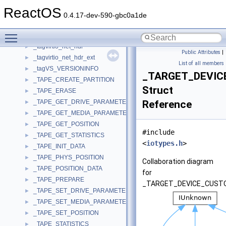
_tagTRANSMSG
►
ReactOS
_tagTRANSMSGLIST
►
0.4.17-dev-590-gbc0a1de
_tagTxOperationParameters
►
Toggle main menu visibility
_tagUDPHeader
►
_tagvirtio_net_hdr
►
Public Attributes
|
_tagvirtio_net_hdr_ext
►
List of all members
_tagVS_VERSIONINFO
►
_TARGET_DEVIC
_TAPE_CREATE_PARTITION
►
Struct
_TAPE_ERASE
►
_TAPE_GET_DRIVE_PARAMETERS
Reference
►
_TAPE_GET_MEDIA_PARAMETERS
►
_TAPE_GET_POSITION
►
#include
_TAPE_GET_STATISTICS
►
<
iotypes.h
>
_TAPE_INIT_DATA
►
_TAPE_PHYS_POSITION
►
Collaboration diagram
_TAPE_POSITION_DATA
►
for
_TAPE_PREPARE
►
_TARGET_DEVICE_CUSTO
_TAPE_SET_DRIVE_PARAMETERS
►
_TAPE_SET_MEDIA_PARAMETERS
►
_TAPE_SET_POSITION
►
_TAPE_STATISTICS
►