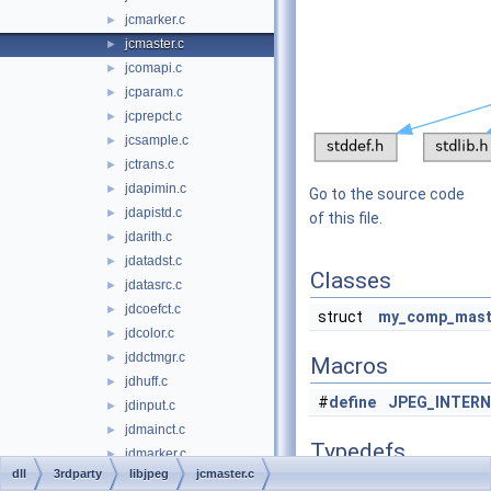
jcmarker.c
►
jcmaster.c
►
jcomapi.c
►
jcparam.c
►
jcprepct.c
►
jcsample.c
►
jctrans.c
►
jdapimin.c
►
Go to the source code
jdapistd.c
►
of this file.
jdarith.c
►
jdatadst.c
►
Classes
jdatasrc.c
►
jdcoefct.c
►
struct
my_comp_mast
jdcolor.c
►
jddctmgr.c
►
Macros
jdhuff.c
►
#
define
JPEG_INTER
jdinput.c
►
jdmainct.c
►
Typedefs
jdmarker.c
►
dll
3rdparty
libjpeg
jcmaster.c
jdmaster.c
►
typedef
my_comp_mast