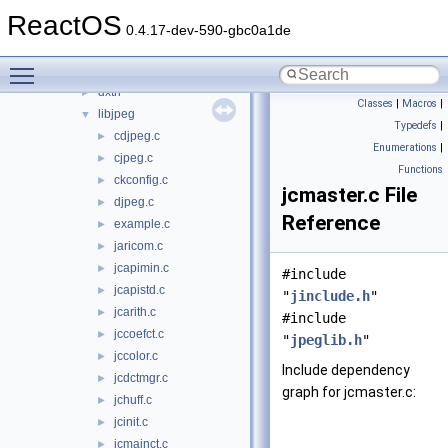
base
►
ReactOS
boot
►
0.4.17-dev-590-gbc0a1de
dll
▼
Toggle main menu visibility
3rdparty
▼
dxtn
►
Classes
|
Macros
|
libjpeg
▼
Typedefs
|
cdjpeg.c
►
Enumerations
|
cjpeg.c
►
Functions
ckconfig.c
►
jcmaster.c File
djpeg.c
►
Reference
example.c
►
jaricom.c
►
jcapimin.c
►
#include
jcapistd.c
►
"
jinclude.h
"
jcarith.c
►
#include
jccoefct.c
►
"
jpeglib.h
"
jccolor.c
►
Include dependency
jcdctmgr.c
►
graph for jcmaster.c:
jchuff.c
►
jcinit.c
►
jcmainct.c
►