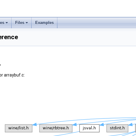
ses
Files
Examples
ference
"
r arraybuf.c: