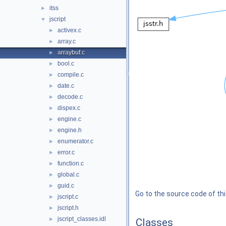
itss
►
jscript
▼
activex.c
►
array.c
►
arraybuf.c
►
bool.c
►
compile.c
►
date.c
►
decode.c
►
dispex.c
►
engine.c
►
engine.h
►
enumerator.c
►
error.c
►
function.c
►
global.c
►
guid.c
►
Go to the source code of this
jscript.c
►
jscript.h
►
jscript_classes.idl
►
Classes