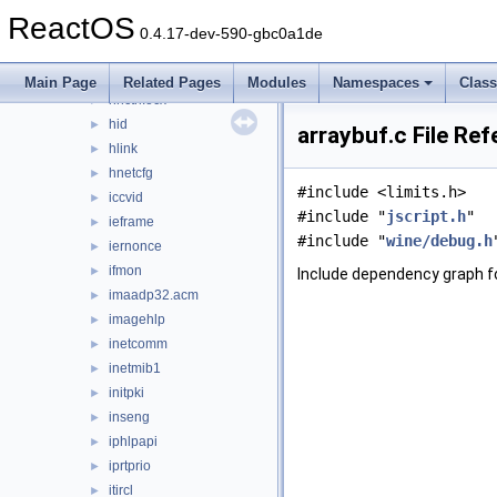
framedyn
►
ReactOS
fusion
►
0.4.17-dev-590-gbc0a1de
gdiplus
►
getuname
►
Main Page
Related Pages
Modules
Namespaces
Clas
hhctrl.ocx
►
hid
►
arraybuf.c File Re
hlink
►
hnetcfg
►
#include <limits.h>
iccvid
►
#include "
jscript.h
"
ieframe
►
#include "
wine/debug.h
iernonce
►
ifmon
►
Include dependency graph fo
imaadp32.acm
►
imagehlp
►
inetcomm
►
inetmib1
►
initpki
►
inseng
►
iphlpapi
►
iprtprio
►
itircl
►