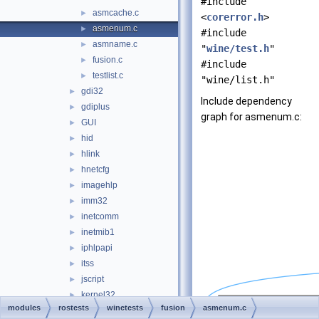
#include
asmcache.c
►
<
corerror.h
>
asmenum.c
►
#include
asmname.c
►
"
wine/test.h
"
fusion.c
►
#include
testlist.c
►
"wine/list.h"
gdi32
►
Include dependency
gdiplus
►
graph for asmenum.c:
GUI
►
hid
►
hlink
►
hnetcfg
►
imagehlp
►
imm32
►
inetcomm
►
inetmib1
►
iphlpapi
►
itss
►
jscript
►
kernel32
►
modules
rostests
winetests
fusion
asmenum.c
localspl
►