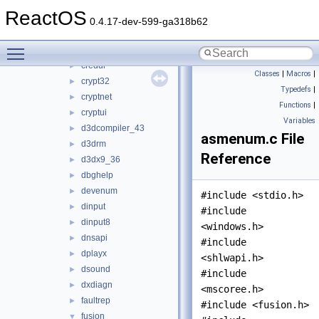
combase
►
ReactOS
comcat
►
0.4.17-dev-599-ga318b62
comctl32
►
Toggle main menu visibility
comdlg32
►
credui
►
Classes
|
Macros
|
crypt32
►
Typedefs
|
cryptnet
►
Functions
|
cryptui
►
Variables
d3dcompiler_43
►
asmenum.c File
d3drm
►
Reference
d3dx9_36
►
dbghelp
►
devenum
►
#include <stdio.h>
dinput
►
#include
dinput8
►
<windows.h>
dnsapi
►
#include
dplayx
►
<shlwapi.h>
dsound
►
#include
dxdiagn
►
<mscoree.h>
faultrep
►
#include <fusion.h>
fusion
▼