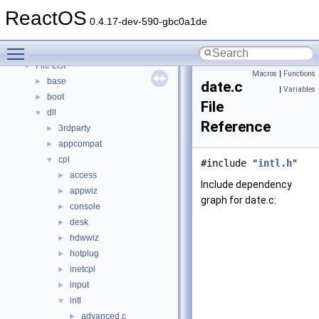
Modules
►
ReactOS
Namespaces
►
0.4.17-dev-590-gbc0a1de
Classes
►
Toggle main menu visibility
Files
▼
File List
▼
Macros
|
Functions
base
►
date.c
|
Variables
boot
►
File
dll
▼
Reference
3rdparty
►
appcompat
►
cpl
▼
#include "
intl.h
"
access
►
Include dependency
appwiz
►
graph for date.c:
console
►
desk
►
hdwwiz
►
hotplug
►
inetcpl
►
input
►
intl
▼
advanced.c
►