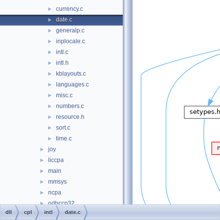
currency.c
►
date.c
►
generalp.c
►
inplocale.c
►
intl.c
►
intl.h
►
kblayouts.c
►
languages.c
►
misc.c
►
numbers.c
►
resource.h
►
sort.c
►
time.c
►
joy
►
liccpa
►
main
►
mmsys
►
ncpa
►
odbccp32
►
dll
cpl
intl
date.c
openglcfg
►