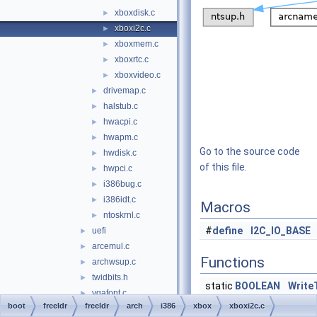
xboxdisk.c
►
xboxi2c.c
►
xboxmem.c
►
xboxrtc.c
►
xboxvideo.c
►
drivemap.c
►
halstub.c
►
hwacpi.c
►
hwapm.c
►
Go to the source code
hwdisk.c
►
of this file.
hwpci.c
►
i386bug.c
►
i386idt.c
►
Macros
ntoskrnl.c
►
#
define
I2C_IO_BASE
uefi
►
arcemul.c
►
Functions
archwsup.c
►
twidbits.h
►
static
BOOLEAN
Writ
vgafont.c
►
Addre
boot
freeldr
freeldr
arch
i386
xbox
xboxi2c.c
vgafont.h
►