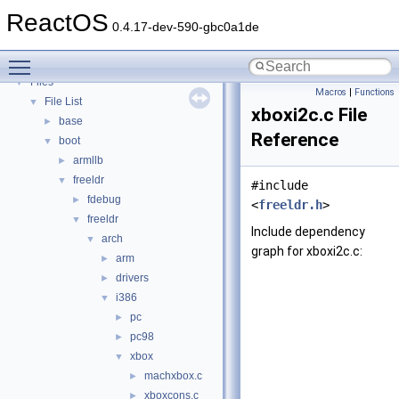
Deprecated List
ReactOS
Modules
►
0.4.17-dev-590-gbc0a1de
Namespaces
►
Toggle main menu visibility
Classes
►
Files
▼
Macros
|
Functions
File List
▼
xboxi2c.c File
base
►
Reference
boot
▼
armllb
►
freeldr
▼
#include
fdebug
►
<
freeldr.h
>
freeldr
▼
Include dependency
arch
▼
graph for xboxi2c.c:
arm
►
drivers
►
i386
▼
pc
►
pc98
►
xbox
▼
machxbox.c
►
xboxcons.c
►