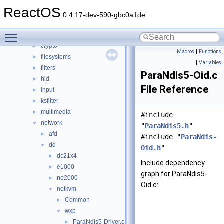
base
►
ReactOS
battery
►
0.4.17-dev-590-gbc0a1de
bluetooth
►
Toggle main menu visibility
bus
►
crypto
►
Macros
|
Functions
filesystems
►
|
Variables
filters
►
ParaNdis5-Oid.c
hid
►
File Reference
input
►
ksfilter
►
multimedia
►
#include
network
▼
"
ParaNdis5.h
"
afd
►
#include "
ParaNdis-
dd
▼
Oid.h
"
dc21x4
►
Include dependency
e1000
►
graph for ParaNdis5-
ne2000
►
Oid.c:
netkvm
▼
Common
►
wxp
▼
ParaNdis5-Driver.c
►