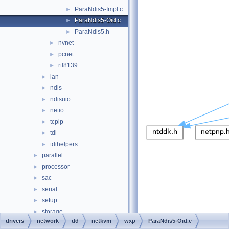
ParaNdis5-Impl.c
►
ParaNdis5-Oid.c
►
ParaNdis5.h
►
nvnet
►
pcnet
►
rtl8139
►
lan
►
ndis
►
ndisuio
►
netio
►
tcpip
►
tdi
►
tdihelpers
►
parallel
►
processor
►
sac
►
serial
►
setup
►
storage
►
drivers
network
dd
netkvm
wxp
ParaNdis5-Oid.c
usb
►