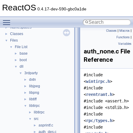
General Information
►
ReactOS
Todo List
0.4.17-dev-590-gbc0a1de
Deprecated List
Toggle main menu visibility
Modules
►
Namespaces
►
Classes
|
Macros
|
Classes
►
Functions
|
Files
▼
Variables
File List
▼
auth_none.c File
base
►
Reference
boot
►
dll
▼
3rdparty
▼
#include
dxtn
►
<
wintirpc.h
>
libjpeg
►
#include
libpng
►
<
reentrant.h
>
libtiff
►
#include <assert.h>
libtirpc
▼
#include <stdlib.h>
libtirpc
►
#include
src
▼
<
rpc/types.h
>
asprintf.c
►
#include
auth_des.c
►