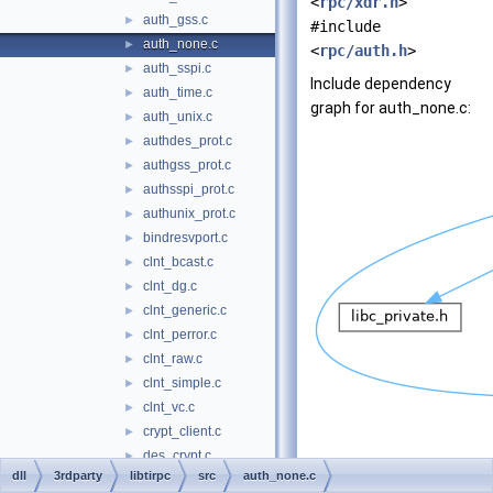
<
rpc/xdr.h
>
auth_gss.c
►
#include
auth_none.c
►
<
rpc/auth.h
>
auth_sspi.c
►
Include dependency
auth_time.c
►
graph for auth_none.c:
auth_unix.c
►
authdes_prot.c
►
authgss_prot.c
►
authsspi_prot.c
►
authunix_prot.c
►
bindresvport.c
►
clnt_bcast.c
►
clnt_dg.c
►
clnt_generic.c
►
clnt_perror.c
►
clnt_raw.c
►
clnt_simple.c
►
clnt_vc.c
►
crypt_client.c
►
des_crypt.c
►
dll
3rdparty
libtirpc
src
auth_none.c
des_soft.c
►