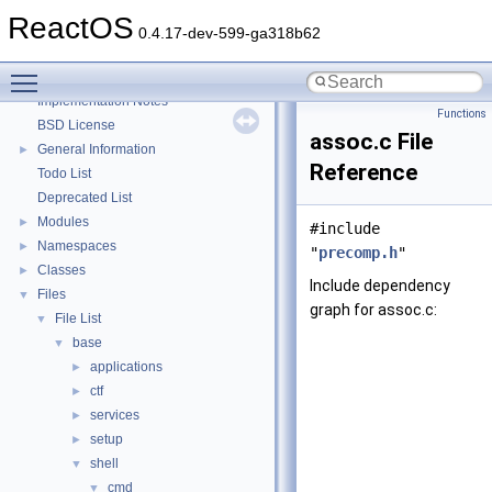
Zero-copy RX
ReactOS
System initialization
0.4.17-dev-599-ga318b62
Multithreading
Toggle main menu visibility
Optimization hints
Implementation Notes
Functions
BSD License
assoc.c File
General Information
►
Reference
Todo List
Deprecated List
Modules
►
#include
Namespaces
►
"
precomp.h
"
Classes
►
Include dependency
Files
▼
graph for assoc.c:
File List
▼
base
▼
applications
►
ctf
►
services
►
setup
►
shell
▼
cmd
▼