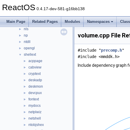
appcompat
►
ReactOS
0.4.17-dev-581-g16bb138
cpl
►
directx
►
Main Page
Related Pages
Modules
Namespaces
Clas
keyboard
►
nls
►
volume.cpp File Re
np
►
ntdll
►
opengl
►
#include "
precomp.h
"
shellext
▼
#include <mmddk.h>
acppage
►
Include dependency graph f
cabview
►
cryptext
►
deskadp
►
deskmon
►
devcpux
►
fontext
►
mydocs
►
netplwiz
►
netshell
►
ntobjshex
►