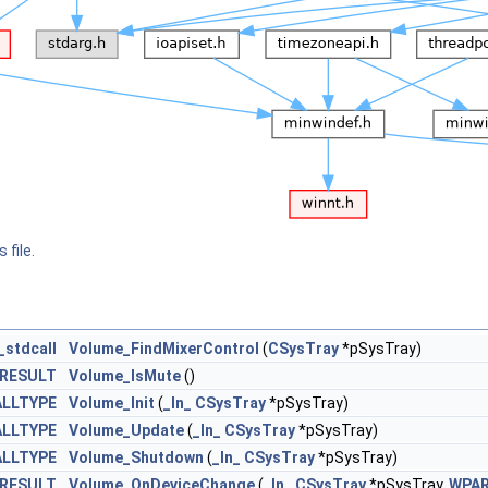
 file.
_stdcall
Volume_FindMixerControl
(
CSysTray
*pSysTray)
RESULT
Volume_IsMute
()
LLTYPE
Volume_Init
(
_In_
CSysTray
*pSysTray)
LLTYPE
Volume_Update
(
_In_
CSysTray
*pSysTray)
LLTYPE
Volume_Shutdown
(
_In_
CSysTray
*pSysTray)
RESULT
Volume_OnDeviceChange
(
_In_
CSysTray
*pSysTray,
WPA