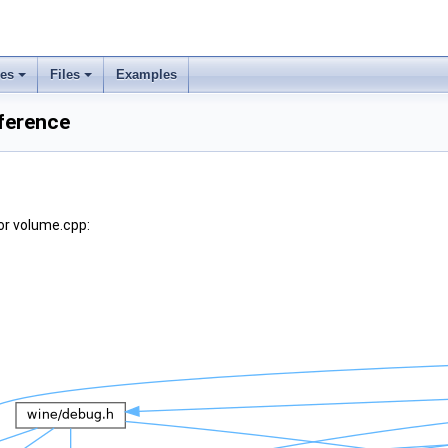
ses
Files
Examples
ference
or volume.cpp: