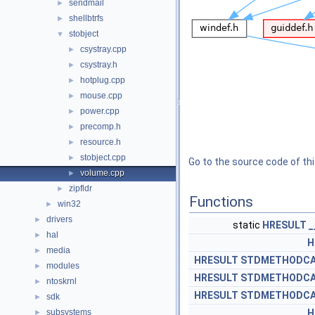
sendmail
►
shellbtrfs
►
stobject
▼
csystray.cpp
►
csystray.h
►
hotplug.cpp
►
mouse.cpp
►
power.cpp
►
precomp.h
►
resource.h
►
stobject.cpp
►
Go to the source code of this
volume.cpp
►
zipfldr
►
Functions
win32
►
drivers
►
static
HRESULT
_
hal
►
H
media
►
HRESULT
STDMETHODCA
modules
►
HRESULT
STDMETHODCA
ntoskrnl
►
HRESULT
STDMETHODCA
sdk
►
subsystems
H
►