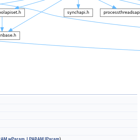
RAM
wParam
,
LPARAM
lParam
)