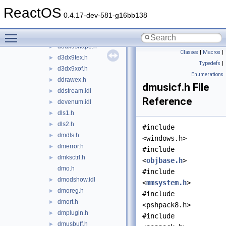
d3dx9effect.h
►
ReactOS
d3dx9math.h
►
0.4.17-dev-581-g16bb138
d3dx9mesh.h
►
Toggle main menu visibility
d3dx9shader.h
►
d3dx9shape.h
►
Classes
|
Macros
|
d3dx9tex.h
►
Typedefs
|
d3dx9xof.h
►
Enumerations
ddrawex.h
►
dmusicf.h File
ddstream.idl
►
Reference
devenum.idl
►
dls1.h
►
dls2.h
►
#include
dmdls.h
►
<windows.h>
dmerror.h
►
#include
dmksctrl.h
►
<
objbase.h
>
dmo.h
#include
dmodshow.idl
►
<
mmsystem.h
>
dmoreg.h
►
#include
dmort.h
►
<pshpack8.h>
dmplugin.h
►
#include
dmusbuff.h
►