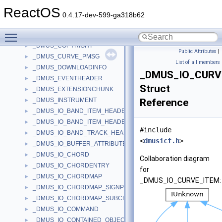
_DMUS_CLOCKINFO7
►
ReactOS
_DMUS_CLOCKINFO8
►
0.4.17-dev-599-ga318b62
_DMUS_COMMAND_PARAM
►
Toggle main menu visibility
_DMUS_COMMAND_PARAM_2
►
_DMUS_COPYRIGHT
►
Public Attributes
|
_DMUS_CURVE_PMSG
►
List of all members
_DMUS_DOWNLOADINFO
►
_DMUS_IO_CURV
_DMUS_EVENTHEADER
►
Struct
_DMUS_EXTENSIONCHUNK
►
_DMUS_INSTRUMENT
Reference
►
_DMUS_IO_BAND_ITEM_HEADER
►
_DMUS_IO_BAND_ITEM_HEADER2
►
#include
_DMUS_IO_BAND_TRACK_HEADER
►
<
dmusicf.h
>
_DMUS_IO_BUFFER_ATTRIBUTES_HEADER
►
_DMUS_IO_CHORD
►
Collaboration diagram
_DMUS_IO_CHORDENTRY
►
for
_DMUS_IO_CHORDMAP
►
_DMUS_IO_CURVE_ITEM:
_DMUS_IO_CHORDMAP_SIGNPOST
►
_DMUS_IO_CHORDMAP_SUBCHORD
►
_DMUS_IO_COMMAND
►
_DMUS_IO_CONTAINED_OBJECT_HEADER
►