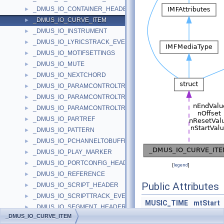
_DMUS_IO_CONTAINER_HEADER
►
_DMUS_IO_CURVE_ITEM
►
_DMUS_IO_INSTRUMENT
►
_DMUS_IO_LYRICSTRACK_EVENTHEADER
►
_DMUS_IO_MOTIFSETTINGS
►
_DMUS_IO_MUTE
►
_DMUS_IO_NEXTCHORD
►
_DMUS_IO_PARAMCONTROLTRACK_CURVEINFO
►
_DMUS_IO_PARAMCONTROLTRACK_OBJECTHEADER
►
_DMUS_IO_PARAMCONTROLTRACK_PARAMHEADER
►
_DMUS_IO_PARTREF
►
_DMUS_IO_PATTERN
►
_DMUS_IO_PCHANNELTOBUFFER_HEADER
►
_DMUS_IO_PLAY_MARKER
►
_DMUS_IO_PORTCONFIG_HEADER
►
[
legend
]
_DMUS_IO_REFERENCE
►
Public Attributes
_DMUS_IO_SCRIPT_HEADER
►
_DMUS_IO_SCRIPTTRACK_EVENTHEADER
►
MUSIC_TIME
mtStart
_DMUS_IO_SEGMENT_HEADER
►
MUSIC_TIME
mtDurat
_DMUS_IO_CURVE_ITEM
_DMUS_IO_SEGMENT_ITEM_HEADER
►