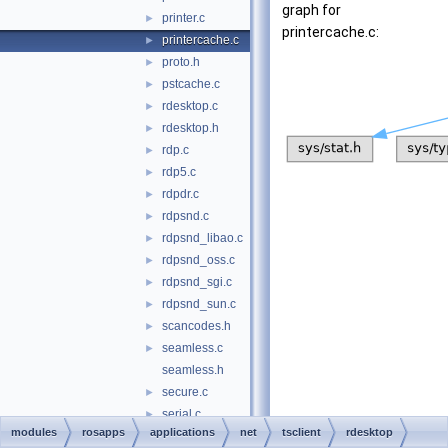
graph for
printer.c
►
printercache.c:
printercache.c
►
proto.h
►
pstcache.c
►
rdesktop.c
►
rdesktop.h
►
rdp.c
►
rdp5.c
►
rdpdr.c
►
rdpsnd.c
►
rdpsnd_libao.c
►
rdpsnd_oss.c
►
rdpsnd_sgi.c
►
rdpsnd_sun.c
►
scancodes.h
►
seamless.c
►
seamless.h
secure.c
►
serial.c
►
modules
rosapps
applications
net
tsclient
rdesktop
tcp.c
►