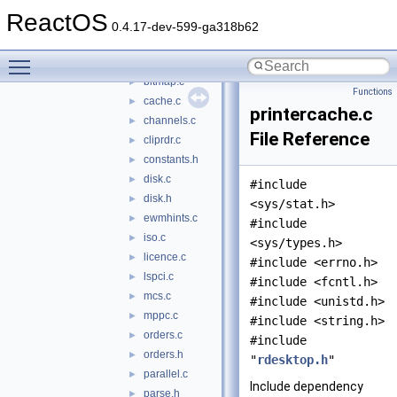
porting-tools
►
ReactOS
rdesktop
▼
0.4.17-dev-599-ga318b62
uiports
►
Toggle main menu visibility
vnc
►
bitmap.c
►
Functions
cache.c
►
printercache.c
channels.c
►
File Reference
cliprdr.c
►
constants.h
►
disk.c
►
#include
disk.h
►
<sys/stat.h>
ewmhints.c
►
#include
iso.c
►
<sys/types.h>
licence.c
►
#include <errno.h>
lspci.c
►
#include <fcntl.h>
mcs.c
►
#include <unistd.h>
mppc.c
►
#include <string.h>
orders.c
►
#include
orders.h
►
"
rdesktop.h
"
parallel.c
►
Include dependency
parse.h
►