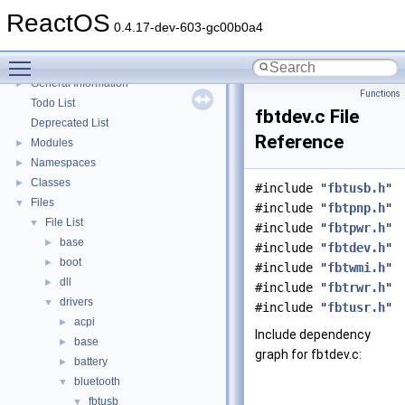
Multithreading
ReactOS
Optimization hints
0.4.17-dev-603-gc00b0a4
Implementation Notes
Toggle main menu visibility
BSD License
General Information
►
Functions
Todo List
fbtdev.c File
Deprecated List
Reference
Modules
►
Namespaces
►
Classes
►
#include "
fbtusb.h
"
Files
▼
#include "
fbtpnp.h
"
File List
▼
#include "
fbtpwr.h
"
base
►
#include "
fbtdev.h
"
boot
►
#include "
fbtwmi.h
"
dll
►
#include "
fbtrwr.h
"
drivers
▼
#include "
fbtusr.h
"
acpi
►
Include dependency
base
►
graph for fbtdev.c:
battery
►
bluetooth
▼
fbtusb
▼