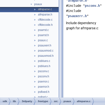
"
afmparse.h
"
psaux
▼
#include "
psconv.h
"
afmparse.c
►
#include
afmparse.h
►
"
psauxerr.h
"
cffdecode.c
►
Include dependency
cffdecode.h
►
graph for afmparse.c:
psarrst.c
►
psarrst.h
►
psaux.c
►
psauxerr.h
►
psauxmod.c
►
psauxmod.h
►
psblues.c
►
psblues.h
►
psconv.c
►
psconv.h
►
pserror.c
►
pserror.h
►
psfixed.h
►
psfont.c
►
sdk
lib
3rdparty
freetype
src
psaux
afmparse.c
psfont.h
►