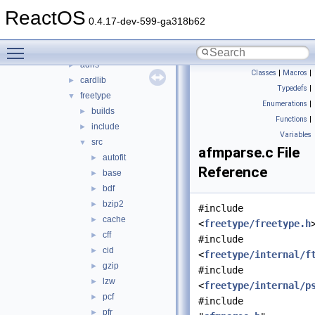
sdk
▼
ReactOS
include
►
0.4.17-dev-599-ga318b62
lib
▼
Toggle main menu visibility
3rdparty
▼
adns
►
Classes
|
Macros
|
cardlib
►
Typedefs
|
freetype
▼
Enumerations
|
builds
►
Functions
|
include
►
Variables
src
▼
afmparse.c File
autofit
►
Reference
base
►
bdf
►
bzip2
►
#include
cache
►
<
freetype/freetype.h
cff
►
#include
cid
►
<
freetype/internal/f
gzip
►
#include
lzw
►
<
freetype/internal/p
pcf
►
#include
pfr
►