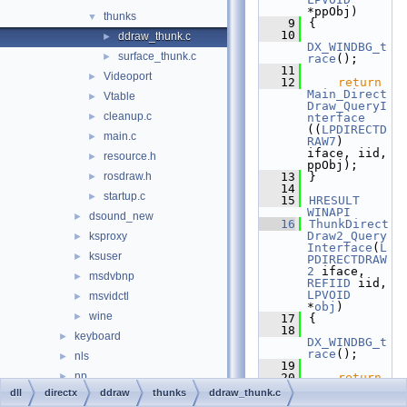
*ppObj)
thunks
▼
    9
{
   10
ddraw_thunk.c
►
DX_WINDBG_t
surface_thunk.c
►
race
();
   11
Videoport
►
   12
return
Main_Direct
Vtable
►
Draw_QueryI
cleanup.c
►
nterface
((
LPDIRECTD
main.c
►
RAW7
) 
iface, iid, 
resource.h
►
ppObj);
rosdraw.h
   13
}
►
   14
startup.c
►
   15
HRESULT
WINAPI
dsound_new
►
   16
ThunkDirect
Draw2_Query
ksproxy
►
Interface
(
L
ksuser
►
PDIRECTDRAW
2
 iface, 
msdvbnp
►
REFIID
 iid, 
LPVOID
msvidctl
►
*
obj
)
wine
►
   17
{
   18
keyboard
►
DX_WINDBG_t
race
();
nls
►
   19
np
►
   20
return
Main_Direct
dll
directx
ddraw
thunks
ddraw_thunk.c
ntdll
►
Draw_QueryI