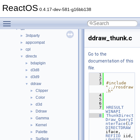
Files
▼
ReactOS
File List
▼
0.4.17-dev-581-g16bb138
base
►
Toggle main menu visibility
boot
►
dll
▼
3rdparty
►
ddraw_thunk.c
appcompat
►
cpl
►
Go to the
directx
▼
documentation of this
bdaplgin
►
file.
d3d8
►
    1
d3d9
►
    2
    3
#include 
ddraw
▼
"../rosdraw
Clipper
►
.h"
    4
Color
►
    5
    6
d3d
►
    7
HRESULT
Ddraw
WINAPI
►
    8
ThunkDirect
Gamma
►
Draw_QueryI
nterface
(
LP
Kernel
►
DIRECTDRAW
iface, 
Palette
►
REFIID
 iid, 
Surface
►
LPVOID