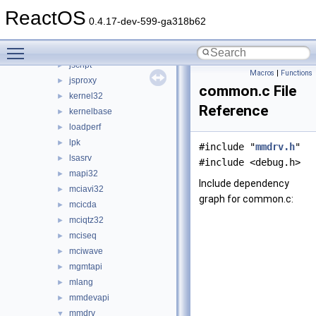
iphlpapi
►
ReactOS
iprtprio
►
0.4.17-dev-599-ga318b62
itircl
►
Toggle main menu visibility
itss
►
jscript
►
Macros
|
Functions
jsproxy
►
common.c File
kernel32
►
Reference
kernelbase
►
loadperf
►
lpk
►
#include "
mmdrv.h
"
lsasrv
►
#include <debug.h>
mapi32
►
Include dependency
mciavi32
►
graph for common.c:
mcicda
►
mciqtz32
►
mciseq
►
mciwave
►
mgmtapi
►
mlang
►
mmdevapi
►
mmdrv
▼