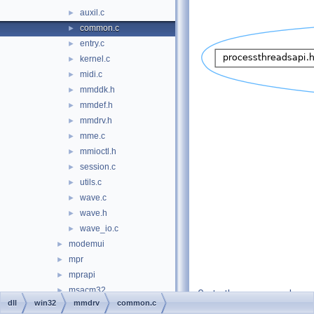
auxil.c
►
common.c
►
entry.c
►
kernel.c
►
midi.c
►
mmddk.h
►
mmdef.h
►
mmdrv.h
►
mme.c
►
mmioctl.h
►
session.c
►
utils.c
►
wave.c
►
wave.h
►
wave_io.c
►
modemui
►
mpr
►
mprapi
►
msacm32
►
Go to the source code
dll
win32
mmdrv
common.c
msacm32.drv
►
of this file.