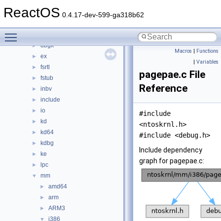
ntoskrnl
▼
ReactOS
cache
►
0.4.17-dev-599-ga318b62
cc
►
Toggle main menu visibility
config
►
dbgk
►
Macros
|
Functions
ex
►
|
Variables
fsrtl
►
pagepae.c File
fstub
►
Reference
inbv
►
include
►
io
►
#include
kd
►
<ntoskrnl.h>
kd64
►
#include <debug.h>
kdbg
►
Include dependency
ke
►
graph for pagepae.c:
lpc
►
mm
▼
amd64
►
arm
►
ARM3
►
i386
▼