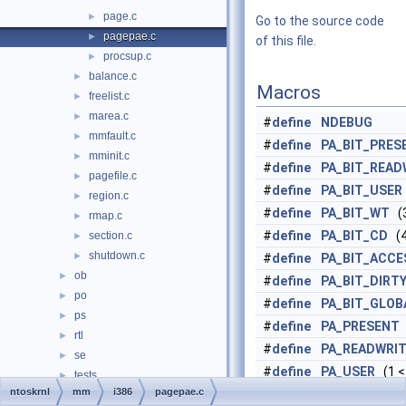
page.c
►
Go to the source code
pagepae.c
►
of this file.
procsup.c
►
balance.c
►
Macros
freelist.c
►
marea.c
►
#
define
NDEBUG
mmfault.c
►
#
define
PA_BIT_PRES
mminit.c
►
#
define
PA_BIT_READ
pagefile.c
►
#
define
PA_BIT_USER
region.c
►
#
define
PA_BIT_WT
(3
rmap.c
►
#
define
PA_BIT_CD
(4
section.c
►
shutdown.c
►
#
define
PA_BIT_ACCE
ob
►
#
define
PA_BIT_DIRT
po
►
#
define
PA_BIT_GLOB
ps
►
#
define
PA_PRESENT
rtl
►
#
define
PA_READWRI
se
►
#
define
PA_USER
(1 
tests
►
ntoskrnl
mm
i386
pagepae.c
#
define
PA_DIRTY
(1 
vdm
►