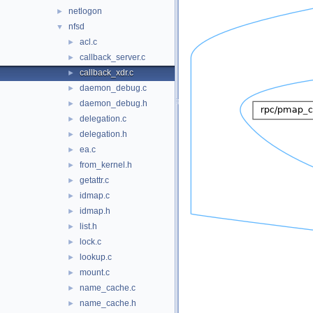
netlogon
►
nfsd
▼
acl.c
►
callback_server.c
►
callback_xdr.c
►
daemon_debug.c
►
daemon_debug.h
►
delegation.c
►
delegation.h
►
ea.c
►
from_kernel.h
►
getattr.c
►
idmap.c
►
idmap.h
►
list.h
►
lock.c
►
lookup.c
►
mount.c
►
name_cache.c
►
name_cache.h
►