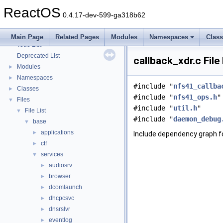
Optimization hints
ReactOS
Implementation Notes
0.4.17-dev-599-ga318b62
BSD License
General Information
►
Main Page
Related Pages
Modules
Namespaces
Clas
Todo List
Deprecated List
callback_xdr.c Fil
Modules
►
Namespaces
►
#include "
nfs41_callba
Classes
►
#include "
nfs41_ops.h
"
Files
▼
#include "
util.h
"
File List
▼
#include "
daemon_debug
base
▼
applications
►
Include dependency graph fo
ctf
►
services
▼
audiosrv
►
browser
►
dcomlaunch
►
dhcpcsvc
►
dnsrslvr
►
eventlog
►