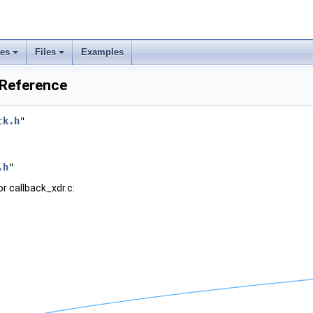
ses
Files
Examples
e Reference
ck.h
"
.h
"
r callback_xdr.c: