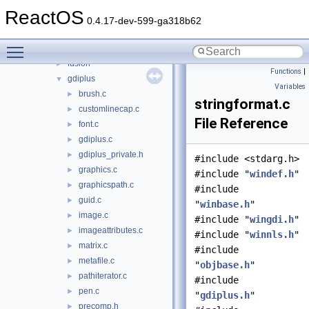
fltlib
►
ReactOS
fmifs
►
0.4.17-dev-599-ga318b62
fontsub
►
Toggle main menu visibility
framedyn
►
fusion
►
Functions
|
gdiplus
▼
Variables
brush.c
►
stringformat.c
customlinecap.c
►
File Reference
font.c
►
gdiplus.c
►
gdiplus_private.h
►
#include <stdarg.h>
graphics.c
►
#include "
windef.h
"
graphicspath.c
►
#include
guid.c
►
"
winbase.h
"
image.c
►
#include "
wingdi.h
"
imageattributes.c
►
#include "
winnls.h
"
matrix.c
►
#include
metafile.c
►
"
objbase.h
"
pathiterator.c
►
#include
pen.c
►
"
gdiplus.h
"
precomp.h
►