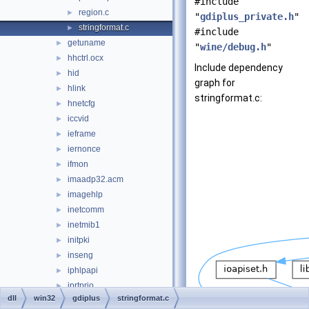
#include
region.c
►
"
gdiplus_private.h
"
stringformat.c
►
#include
getuname
►
"
wine/debug.h
"
hhctrl.ocx
►
Include dependency
hid
►
graph for
hlink
►
stringformat.c:
hnetcfg
►
iccvid
►
ieframe
►
iernonce
►
ifmon
►
imaadp32.acm
►
imagehlp
►
inetcomm
►
inetmib1
►
initpki
►
inseng
►
iphlpapi
►
iprtprio
►
dll
win32
gdiplus
stringformat.c
itircl
►