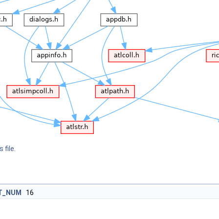
 file.
T_NUM
16