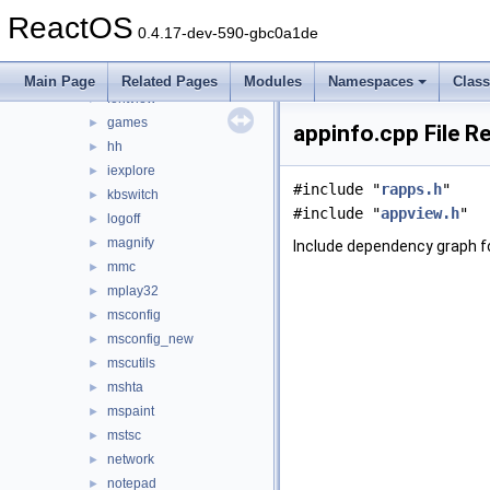
dxdiag
►
ReactOS
extrac32
►
0.4.17-dev-590-gbc0a1de
findstr
►
fltmc
►
Main Page
Related Pages
Modules
Namespaces
Clas
fontview
►
games
►
appinfo.cpp File R
hh
►
iexplore
►
#include "
rapps.h
"
kbswitch
►
#include "
appview.h
"
logoff
►
magnify
►
Include dependency graph fo
mmc
►
mplay32
►
msconfig
►
msconfig_new
►
mscutils
►
mshta
►
mspaint
►
mstsc
►
network
►
notepad
►