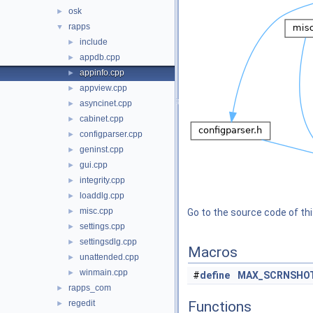
osk
►
rapps
▼
include
►
appdb.cpp
►
appinfo.cpp
►
appview.cpp
►
asyncinet.cpp
►
cabinet.cpp
►
configparser.cpp
►
geninst.cpp
►
gui.cpp
►
integrity.cpp
►
loaddlg.cpp
►
misc.cpp
►
Go to the source code of this
settings.cpp
►
settingsdlg.cpp
►
Macros
unattended.cpp
►
winmain.cpp
►
#
define
MAX_SCRNSHO
rapps_com
►
regedit
Functions
►