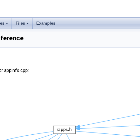
ses
Files
Examples
eference
r appinfo.cpp: