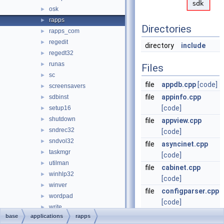
osk
►
rapps
►
Directories
rapps_com
►
regedit
►
directory
include
regedt32
►
runas
►
Files
sc
►
file
appdb.cpp
[code]
screensavers
►
file
appinfo.cpp
sdbinst
►
[code]
setup16
►
shutdown
►
file
appview.cpp
sndrec32
►
[code]
sndvol32
►
file
asyncinet.cpp
taskmgr
►
[code]
utilman
►
file
cabinet.cpp
winhlp32
►
[code]
winver
►
file
configparser.cpp
wordpad
►
[code]
write
►
file
geninst.cpp
base
applications
rapps
wusa
►