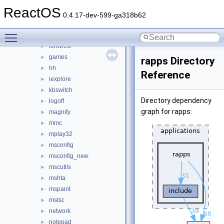
dxdiag
►
ReactOS
extrac32
►
0.4.17-dev-599-ga318b62
findstr
►
Toggle main menu visibility
fltmc
►
fontview
►
games
►
rapps Directory
hh
►
Reference
iexplore
►
kbswitch
►
Directory dependency
logoff
►
graph for rapps:
magnify
►
mmc
►
mplay32
►
msconfig
►
msconfig_new
►
mscutils
►
mshta
►
mspaint
►
mstsc
►
network
►
notepad
►