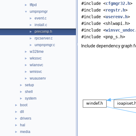
#include <
cfgmgr32.h
>
tftpd
►
#include <
regstr.h
>
umpnpmgr
▼
#include <
userenv.h
>
event.c
►
#include <shlwapi.h>
install.c
►
#include <
winsvc_undoc
precomp.h
►
#include <pnp_s.h>
rpcserver.c
►
umpnpmgr.c
►
Include dependency graph f
w32time
►
wkssvc
►
wlansvc
►
wmisvc
►
wuauserv
►
setup
►
shell
►
system
►
boot
►
dll
►
drivers
►
hal
►
media
►