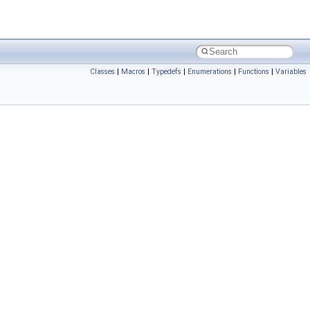
Classes
|
Macros
|
Typedefs
|
Enumerations
|
Functions
|
Variables