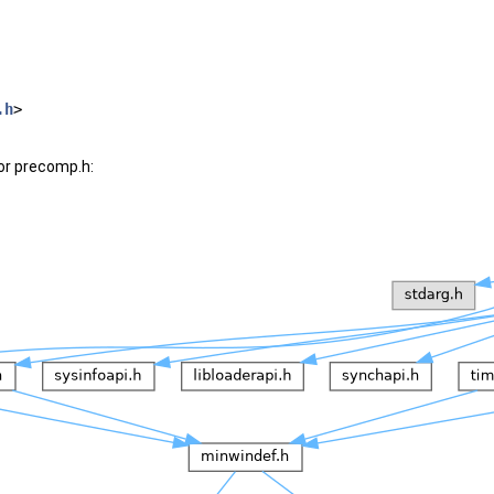
.h
>
or precomp.h: