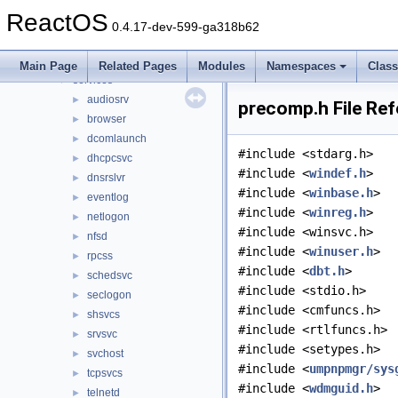
File List
▼
ReactOS
base
▼
0.4.17-dev-599-ga318b62
applications
►
ctf
►
Main Page
Related Pages
Modules
Namespaces
Clas
services
▼
audiosrv
►
precomp.h File Re
browser
►
dcomlaunch
►
#include <stdarg.h>
dhcpcsvc
►
#include <
windef.h
>
dnsrslvr
►
#include <
winbase.h
>
eventlog
►
#include <
winreg.h
>
netlogon
►
#include <winsvc.h>
nfsd
►
#include <
winuser.h
>
rpcss
►
#include <
dbt.h
>
schedsvc
►
#include <stdio.h>
seclogon
►
#include <cmfuncs.h>
shsvcs
►
#include <rtlfuncs.h>
srvsvc
►
#include <setypes.h>
svchost
►
#include <
umpnpmgr/sys
tcpsvcs
►
#include <
wdmguid.h
>
telnetd
►