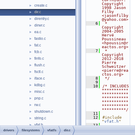
Copyright 
create.c
►
1998 Jason 
Filby 
dir.c
►
<jasonfilby
direntry.c
►
@yahoo.com>
    6
 *              
dirwr.c
►
Copyright 
2004-2005 
ea.c
►
Hervé 
fastio.c
►
Poussineau 
<hpoussin@r
fat.c
►
eactos.org>
    7
 *              
fcb.c
►
Copyright 
finfo.c
2012-2018 
►
Pierre 
flush.c
►
Schweitzer 
<pierre@rea
fsctl.c
►
ctos.org>
    8
 */
iface.c
►
    9
kdbg.c
►
   10
/* INCLUDES 
***********
misc.c
►
***********
***********
pnp.c
►
***********
rw.c
►
***********
**********/
shutdown.c
►
   11
   12
#include 
string.c
►
"
vfat.h
"
vfat.h
►
   13
   14
#define 
drivers
filesystems
vfatfs
dir.c
volume.c
►
NDEBUG