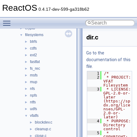
base
►
ReactOS
battery
►
0.4.17-dev-599-ga318b62
bluetooth
►
Toggle main menu visibility
bus
►
crypto
►
filesystems
▼
dir.c
btrfs
►
cdfs
►
Go to the
ext2
►
documentation of this
fastfat
►
file.
fs_rec
►
    1
/*
msfs
►
    2
 * PROJECT:     
VFAT 
mup
►
Filesystem
nfs
►
    3
 * LICENSE:     
GPL-2.0-or-
npfs
►
later 
(https://sp
ntfs
►
dx.org/lice
udfs
nses/GPL-
►
2.0-or-
vfatfs
▼
later)
    4
 * PURPOSE:     
blockdev.c
►
Directory 
control
cleanup.c
►
    5
 * 
close.c
►
COPYRIGHT:   