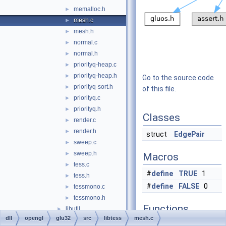
memalloc.h
►
mesh.c
►
mesh.h
►
normal.c
►
normal.h
►
priorityq-heap.c
►
priorityq-heap.h
►
Go to the source code
priorityq-sort.h
►
of this file.
priorityq.c
►
priorityq.h
►
Classes
render.c
►
render.h
►
struct
EdgePair
sweep.c
►
sweep.h
►
Macros
tess.c
►
#
define
TRUE
1
tess.h
►
#
define
FALSE
0
tessmono.c
►
tessmono.h
►
Functions
libutil
►
dll
opengl
glu32
src
libtess
mesh.c
precomp.h
static
GLUvertex
*
a