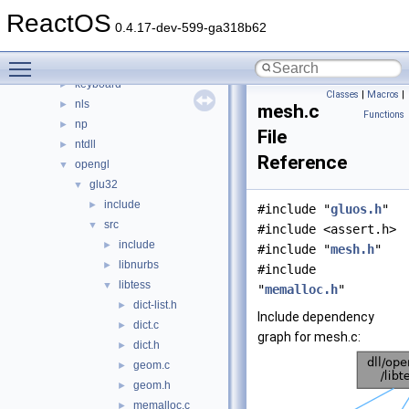
3rdparty
►
ReactOS
appcompat
►
0.4.17-dev-599-ga318b62
cpl
►
Toggle main menu visibility
directx
►
keyboard
►
Classes
|
Macros
|
nls
►
mesh.c
Functions
np
►
File
ntdll
►
Reference
opengl
▼
glu32
▼
include
►
#include "
gluos.h
"
src
▼
#include <assert.h>
include
►
#include "
mesh.h
"
libnurbs
►
#include
libtess
▼
"
memalloc.h
"
dict-list.h
►
Include dependency
dict.c
►
graph for mesh.c:
dict.h
►
geom.c
►
geom.h
►
memalloc.c
►