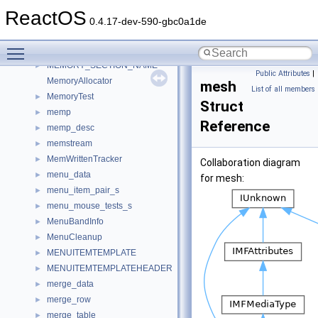
memory_buffer
►
ReactOS
memory_map
►
0.4.17-dev-590-gbc0a1de
memory_region_ctx
►
Toggle main menu visibility
MEMORY_RESOURCE_LIST
►
MEMORY_SECTION_NAME
►
Public Attributes
|
MemoryAllocator
mesh
List of all members
MemoryTest
►
Struct
memp
►
Reference
memp_desc
►
memstream
►
MemWrittenTracker
►
Collaboration diagram
menu_data
►
for mesh:
menu_item_pair_s
►
menu_mouse_tests_s
►
MenuBandInfo
►
MenuCleanup
►
MENUITEMTEMPLATE
►
MENUITEMTEMPLATEHEADER
►
merge_data
►
merge_row
►
merge_table
►