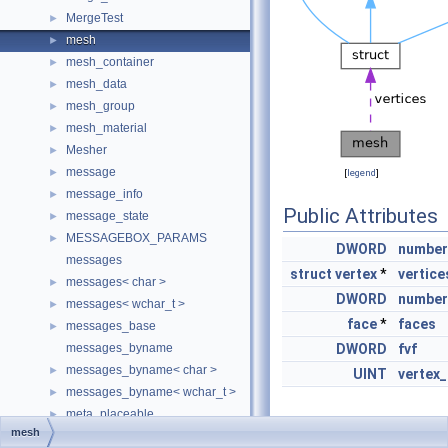
MergeTest
►
mesh
►
mesh_container
►
mesh_data
►
mesh_group
►
mesh_material
►
Mesher
►
message
►
[
legend
]
message_info
►
Public Attributes
message_state
►
MESSAGEBOX_PARAMS
►
DWORD
number
messages
struct
vertex
*
vertice
messages< char >
►
DWORD
number
messages< wchar_t >
►
face
*
faces
messages_base
►
messages_byname
DWORD
fvf
messages_byname< char >
►
UINT
vertex_
messages_byname< wchar_t >
►
meta_placeable
►
mesh
metadata
►
Detailed