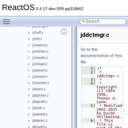
jcapistd.c
►
ReactOS
jcarith.c
►
0.4.17-dev-599-ga318b62
jccoefct.c
►
Toggle main menu visibility
jccolor.c
►
jcdctmgr.c
►
jchuff.c
►
jddctmgr.c
jcinit.c
►
jcmainct.c
►
Go to the
jcmarker.c
►
documentation of this
jcmaster.c
►
file.
jcomapi.c
►
    1
/*
jcparam.c
►
    2
 * 
jddctmgr.c
jcprepct.c
►
    3
 *
jcsample.c
►
    4
 * 
Copyright 
jctrans.c
►
(C) 1994-
1996, 
jdapimin.c
►
Thomas G. 
jdapistd.c
Lane.
►
    5
 * Modified 
jdarith.c
►
2002-2025 
by Guido 
jdatadst.c
►
Vollbeding.
    6
 * This 
jdatasrc.c
►
file is 
jdcoefct.c
►
part of the 