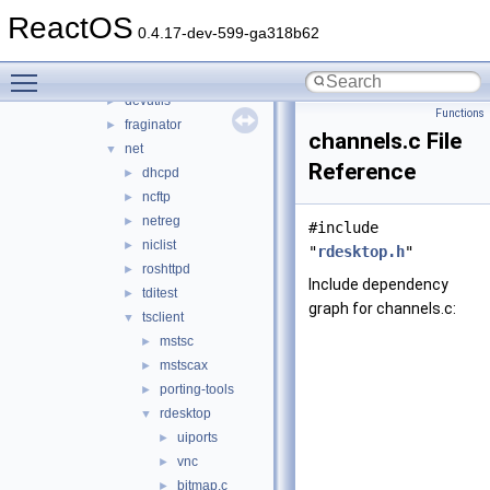
modules
▼
ReactOS
rosapps
▼
0.4.17-dev-599-ga318b62
applications
▼
Toggle main menu visibility
cmdutils
►
devutils
►
Functions
fraginator
►
channels.c File
net
▼
Reference
dhcpd
►
ncftp
►
netreg
►
#include
niclist
►
"
rdesktop.h
"
roshttpd
►
Include dependency
tditest
►
graph for channels.c:
tsclient
▼
mstsc
►
mstscax
►
porting-tools
►
rdesktop
▼
uiports
►
vnc
►
bitmap.c
►