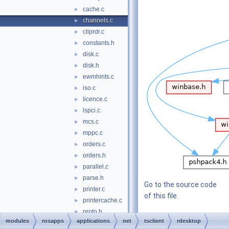
cache.c
►
channels.c
►
cliprdr.c
►
constants.h
►
disk.c
►
disk.h
►
ewmhints.c
►
iso.c
►
licence.c
►
lspci.c
►
mcs.c
►
mppc.c
►
orders.c
►
orders.h
►
parallel.c
►
parse.h
►
Go to the source code
printer.c
►
of this file.
printercache.c
►
proto.h
►
modules
rosapps
applications
net
tsclient
rdesktop
Functions
pstcache.c
►