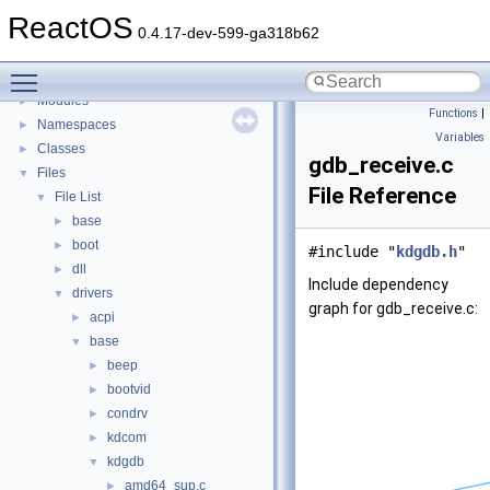
BSD License
ReactOS
General Information
►
0.4.17-dev-599-ga318b62
Todo List
Toggle main menu visibility
Deprecated List
Modules
►
Functions
|
Namespaces
►
Variables
Classes
►
gdb_receive.c
Files
▼
File Reference
File List
▼
base
►
boot
►
#include "
kdgdb.h
"
dll
►
Include dependency
drivers
▼
graph for gdb_receive.c:
acpi
►
base
▼
beep
►
bootvid
►
condrv
►
kdcom
►
kdgdb
▼
amd64_sup.c
►