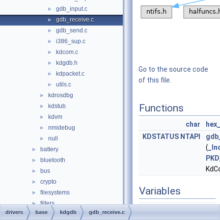
gdb_input.c
►
gdb_receive.c
►
gdb_send.c
►
i386_sup.c
►
kdcom.c
►
kdgdb.h
►
Go to the source code
kdpacket.c
►
of this file.
utils.c
►
kdrosdbg
►
Functions
kdstub
►
kdvm
►
char
hex_
nmidebug
►
KDSTATUS
NTAPI
gdb
null
►
(
_In
battery
►
PKD
bluetooth
►
KdC
bus
►
crypto
►
Variables
filesystems
►
filters
►
CHAR
gdb_input
drivers
base
kdgdb
gdb_receive.c
hid
►
[0x1000]