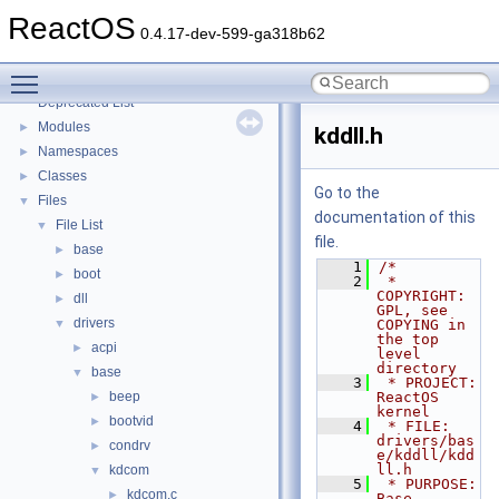
Implementation Notes
ReactOS
BSD License
0.4.17-dev-599-ga318b62
General Information
►
Toggle main menu visibility
Todo List
Deprecated List
Modules
►
kddll.h
Namespaces
►
Classes
►
Go to the
Files
▼
documentation of this
File List
▼
file.
base
►
    1
/*
boot
►
    2
 * 
COPYRIGHT:       
dll
►
GPL, see 
drivers
▼
COPYING in 
the top 
acpi
►
level 
directory
base
▼
    3
 * PROJECT:         
beep
ReactOS 
►
kernel
bootvid
►
    4
 * FILE:            
drivers/bas
condrv
►
e/kddll/kdd
ll.h
kdcom
▼
    5
 * PURPOSE:         
kdcom.c
►
Base 