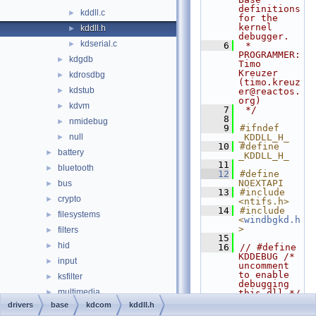
definitions 
kddll.c
►
for the 
kernel 
kddll.h
►
debugger.
kdserial.c
►
    6
 * 
PROGRAMMER:      
kdgdb
►
Timo 
Kreuzer 
kdrosdbg
►
(timo.kreuz
kdstub
►
er@reactos.
org)
kdvm
►
    7
 */
    8
nmidebug
►
    9
#ifndef 
null
_KDDLL_H_
►
   10
#define 
battery
►
_KDDLL_H_
   11
bluetooth
►
   12
#define 
NOEXTAPI
bus
►
   13
#include 
crypto
►
<ntifs.h>
   14
#include 
filesystems
►
<
windbgkd.h
>
filters
►
   15
hid
►
   16
// #define 
KDDEBUG /* 
input
►
uncomment 
to enable 
ksfilter
►
debugging 
multimedia
►
this dll */
   17
drivers
base
kdcom
kddll.h
network
►
   18
#ifndef 