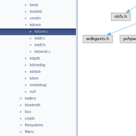
beep
►
bootvid
►
condrv
►
kdcom
▼
kdcom.c
►
kddll.c
►
kddll.h
►
kdserial.c
►
kdgdb
►
kdrosdbg
►
kdstub
►
kdvm
►
nmidebug
►
null
►
battery
►
bluetooth
►
bus
►
crypto
►
filesystems
►
filters
►