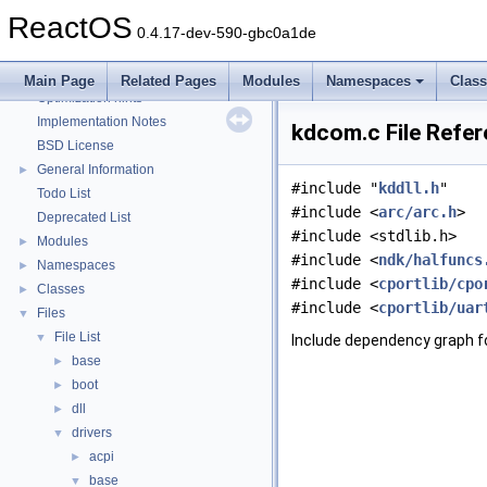
Reporting bugs
ReactOS
Zero-copy RX
0.4.17-dev-590-gbc0a1de
System initialization
Multithreading
Main Page
Related Pages
Modules
Namespaces
Clas
Optimization hints
Implementation Notes
kdcom.c File Refe
BSD License
General Information
►
#include "
kddll.h
"
Todo List
#include <
arc/arc.h
>
Deprecated List
#include <stdlib.h>
Modules
►
#include <
ndk/halfuncs
Namespaces
►
#include <
cportlib/cpo
Classes
►
#include <
cportlib/uar
Files
▼
File List
▼
Include dependency graph f
base
►
boot
►
dll
►
drivers
▼
acpi
►
base
▼