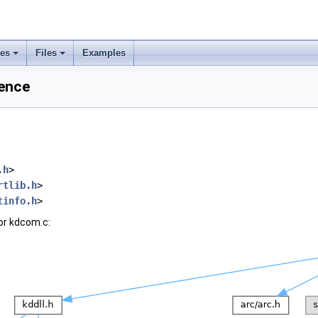
ses
Files
Examples
rence
.h
>
rtlib.h
>
tinfo.h
>
or kdcom.c: