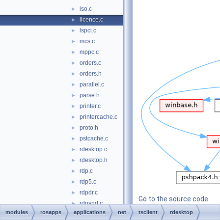
iso.c
►
licence.c
►
lspci.c
►
mcs.c
►
mppc.c
►
orders.c
►
orders.h
►
parallel.c
►
parse.h
►
printer.c
►
printercache.c
►
proto.h
►
pstcache.c
►
rdesktop.c
►
rdesktop.h
►
rdp.c
►
rdp5.c
►
rdpdr.c
►
Go to the source code
rdpsnd.c
►
of this file.
modules
rosapps
applications
net
tsclient
rdesktop
rdpsnd_libao.c
►