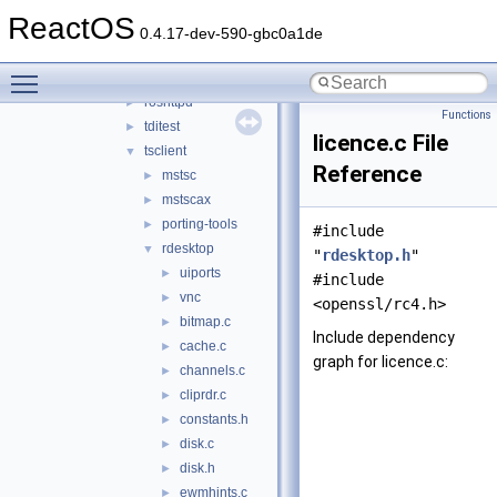
dhcpd
►
ReactOS
ncftp
►
0.4.17-dev-590-gbc0a1de
netreg
►
Toggle main menu visibility
niclist
►
roshttpd
►
Functions
tditest
►
licence.c File
tsclient
▼
Reference
mstsc
►
mstscax
►
porting-tools
►
#include
rdesktop
▼
"
rdesktop.h
"
uiports
►
#include
vnc
►
<openssl/rc4.h>
bitmap.c
►
Include dependency
cache.c
►
graph for licence.c:
channels.c
►
cliprdr.c
►
constants.h
►
disk.c
►
disk.h
►
ewmhints.c
►