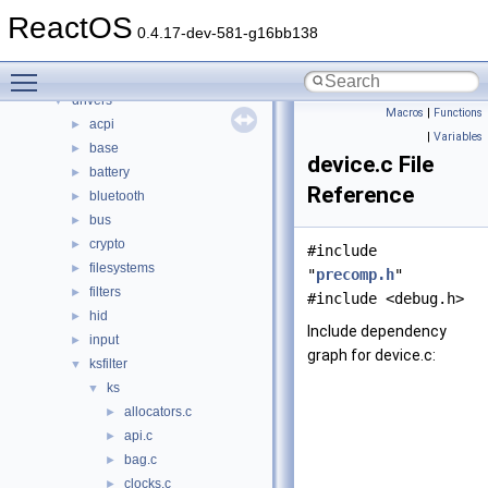
File List
▼
ReactOS
base
►
0.4.17-dev-581-g16bb138
boot
►
Toggle main menu visibility
dll
►
drivers
▼
Macros
|
Functions
acpi
►
|
Variables
base
►
device.c File
battery
►
Reference
bluetooth
►
bus
►
crypto
►
#include
filesystems
►
"
precomp.h
"
filters
►
#include <debug.h>
hid
►
Include dependency
input
►
graph for device.c:
ksfilter
▼
ks
▼
allocators.c
►
api.c
►
bag.c
►
clocks.c
►