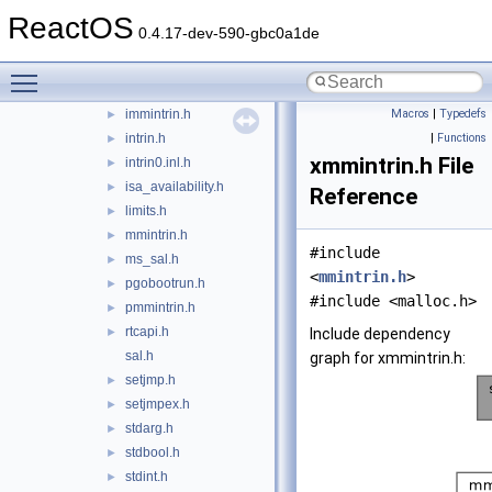
eh.h
ReactOS
►
0.4.17-dev-590-gbc0a1de
emmintrin.h
►
excpt.h
►
Toggle main menu visibility
gcc_sal.h
►
immintrin.h
Macros
|
Typedefs
►
intrin.h
|
Functions
►
xmmintrin.h File
intrin0.inl.h
►
isa_availability.h
►
Reference
limits.h
►
mmintrin.h
►
#include
ms_sal.h
►
<
mmintrin.h
>
pgobootrun.h
►
#include <malloc.h>
pmmintrin.h
►
rtcapi.h
►
Include dependency
sal.h
graph for xmmintrin.h:
setjmp.h
►
setjmpex.h
►
stdarg.h
►
stdbool.h
►
stdint.h
►