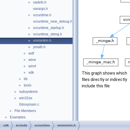
vadefs.h
►
varargs.h
vcruntime.h
►
vcruntime_new_debug.h
vcruntime_startup.h
►
vcruntime_string.h
►
xmmintrin.h
►
ymath.h
►
wdf
►
wine
►
winrt
►
xdk
►
This graph shows which
lib
►
files directly or indirectly
tools
►
include this file:
subsystems
►
win32ss
►
0doxymain.c
File Members
►
Examples
►
sdk
include
vcruntime
xmmintrin.h