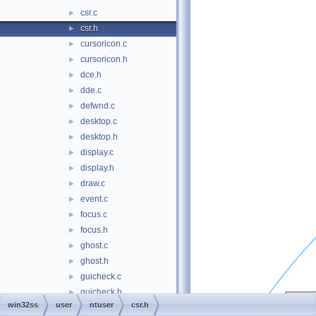
csr.c
►
csr.h
►
cursoricon.c
►
cursoricon.h
►
dce.h
►
dde.c
►
defwnd.c
►
desktop.c
►
desktop.h
►
display.c
►
display.h
►
draw.c
►
event.c
►
focus.c
►
focus.h
►
ghost.c
►
ghost.h
►
guicheck.c
►
guicheck.h
►
win32ss
user
ntuser
csr.h
hook.c
►