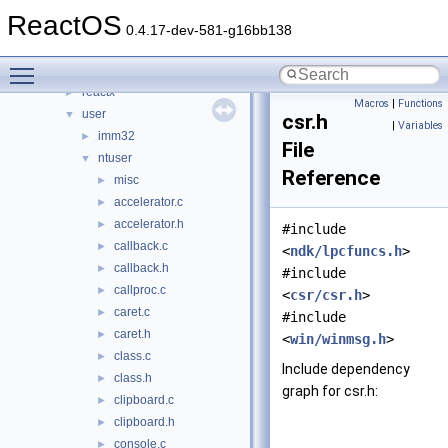
drivers
►
ReactOS
gdi
►
0.4.17-dev-581-g16bb138
include
►
Toggle main menu visibility
printing
►
reactx
►
Macros
|
Functions
user
▼
csr.h
|
Variables
imm32
►
File
ntuser
▼
Reference
misc
►
accelerator.c
►
accelerator.h
►
#include
callback.c
►
<
ndk/lpcfuncs.h
>
callback.h
►
#include
callproc.c
►
<
csr/csr.h
>
caret.c
►
#include
caret.h
►
<
win/winmsg.h
>
class.c
►
Include dependency
class.h
►
graph for csr.h:
clipboard.c
►
clipboard.h
►
console.c
►