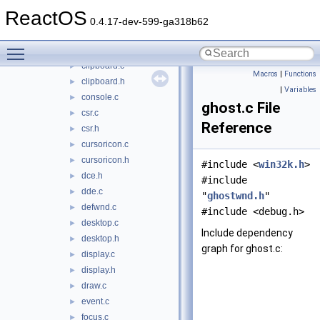
caret.c
►
ReactOS
caret.h
►
0.4.17-dev-599-ga318b62
class.c
►
Toggle main menu visibility
class.h
►
clipboard.c
►
Macros
|
Functions
clipboard.h
►
|
Variables
console.c
►
ghost.c File
csr.c
►
Reference
csr.h
►
cursoricon.c
►
cursoricon.h
►
#include <
win32k.h
>
dce.h
►
#include
dde.c
►
"
ghostwnd.h
"
defwnd.c
►
#include <debug.h>
desktop.c
►
Include dependency
desktop.h
►
graph for ghost.c:
display.c
►
display.h
►
draw.c
►
event.c
►
focus.c
►