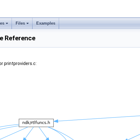
ses
Files
Examples
le Reference
r printproviders.c: