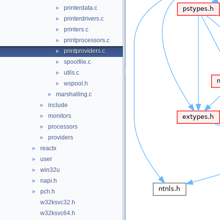
printerdata.c
►
printerdrivers.c
►
printers.c
►
printprocessors.c
►
printproviders.c
►
spoolfile.c
►
utils.c
►
wspool.h
►
marshalling.c
►
include
►
monitors
►
processors
►
providers
►
reactx
►
user
►
win32u
►
napi.h
►
pch.h
►
w32ksvc32.h
w32ksvc64.h