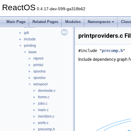
ntoskrnl
►
ReactOS
sdk
►
0.4.17-dev-599-ga318b62
subsystems
►
win32ss
▼
Main Page
Related Pages
Modules
Namespaces
Clas
drivers
►
gdi
►
printproviders.c Fi
include
►
printing
▼
#include "
precomp.h
"
base
▼
ntprint
►
Include dependency graph fo
printui
►
spoolss
►
spoolsv
►
winspool
▼
devmode.c
►
forms.c
►
jobs.c
►
main.c
►
monitors.c
►
ports.c
►
precomp.h
►