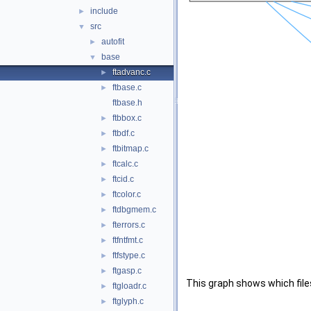
include
►
src
▼
autofit
►
base
▼
ftadvanc.c
►
ftbase.c
►
ftbase.h
ftbbox.c
►
ftbdf.c
►
ftbitmap.c
►
ftcalc.c
►
ftcid.c
►
ftcolor.c
►
ftdbgmem.c
►
fterrors.c
►
ftfntfmt.c
►
ftfstype.c
►
ftgasp.c
►
This graph shows which files d
ftgloadr.c
►
ftglyph.c
►