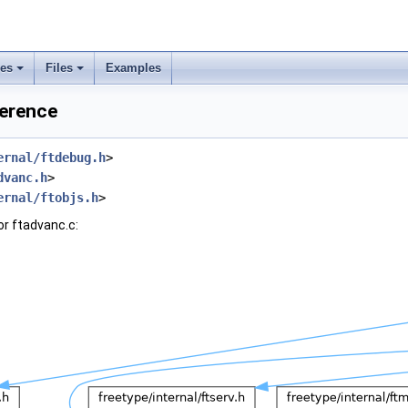
ses
Files
Examples
ference
ernal/ftdebug.h
>
dvanc.h
>
ernal/ftobjs.h
>
r ftadvanc.c: