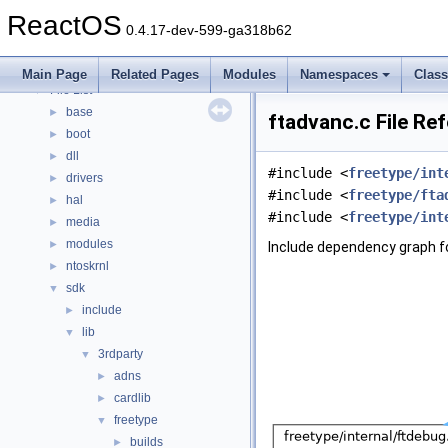
Modules
►
ReactOS
Namespaces
►
0.4.17-dev-599-ga318b62
Classes
►
Files
▼
Main Page
Related Pages
Modules
Namespaces
Clas
File List
▼
base
►
ftadvanc.c File Re
boot
►
dll
►
#include <
freetype/int
drivers
►
#include <
freetype/fta
hal
►
#include <
freetype/int
media
►
modules
►
Include dependency graph fo
ntoskrnl
►
sdk
▼
include
►
lib
▼
3rdparty
▼
adns
►
cardlib
►
freetype
▼
builds
►