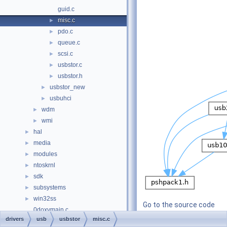
guid.c
misc.c
►
pdo.c
►
queue.c
►
scsi.c
►
usbstor.c
►
usbstor.h
►
usbstor_new
►
usbuhci
►
wdm
►
wmi
►
hal
►
media
►
modules
►
ntoskrnl
►
sdk
►
subsystems
►
win32ss
►
Go to the source code
0doxymain.c
of this file.
drivers
usb
usbstor
misc.c
File Members
►