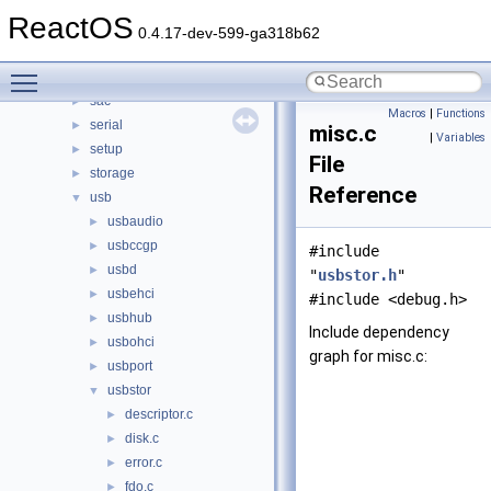
multimedia
►
ReactOS
network
►
0.4.17-dev-599-ga318b62
parallel
►
Toggle main menu visibility
processor
►
sac
►
Macros
|
Functions
serial
►
misc.c
|
Variables
setup
►
File
storage
►
Reference
usb
▼
usbaudio
►
usbccgp
►
#include
usbd
►
"
usbstor.h
"
usbehci
►
#include <debug.h>
usbhub
►
Include dependency
usbohci
►
graph for misc.c:
usbport
►
usbstor
▼
descriptor.c
►
disk.c
►
error.c
►
fdo.c
►