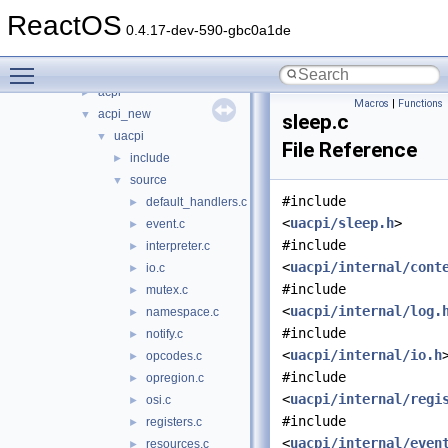
base
►
ReactOS
battery
►
0.4.17-dev-590-gbc0a1de
bluetooth
►
Toggle main menu visibility
bus
▼
acpi
►
Macros
|
Functions
acpi_new
▼
sleep.c
uacpi
▼
File Reference
include
►
source
▼
#include
default_handlers.c
►
<
uacpi/sleep.h
>
event.c
►
#include
interpreter.c
►
<
uacpi/internal/cont
io.c
►
#include
mutex.c
►
<
uacpi/internal/log.
namespace.c
►
#include
notify.c
►
<
uacpi/internal/io.h
opcodes.c
►
#include
opregion.c
►
<
uacpi/internal/regi
osi.c
►
#include
registers.c
►
<
uacpi/internal/even
resources.c
►