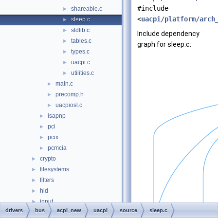
#include
shareable.c
►
<
uacpi/platform/arch
sleep.c
►
stdlib.c
►
Include dependency
tables.c
►
graph for sleep.c:
types.c
►
uacpi.c
►
utilities.c
►
main.c
►
precomp.h
►
uacpiosl.c
►
isapnp
►
pci
►
pcix
►
pcmcia
►
crypto
►
filesystems
►
filters
►
hid
►
input
►
drivers
bus
acpi_new
uacpi
source
sleep.c
ksfilter
►