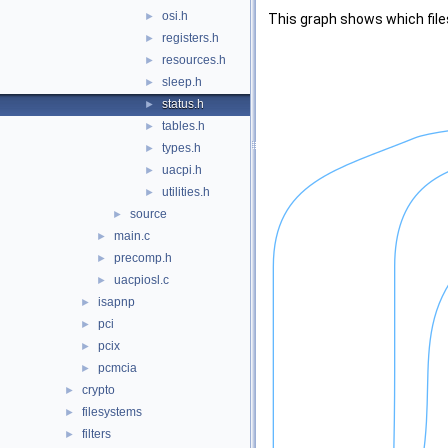
osi.h
►
This graph shows which files d
registers.h
►
resources.h
►
sleep.h
►
status.h
►
tables.h
►
types.h
►
uacpi.h
►
utilities.h
►
source
►
main.c
►
precomp.h
►
uacpiosl.c
►
isapnp
►
pci
►
pcix
►
pcmcia
►
crypto
►
filesystems
►
filters
►