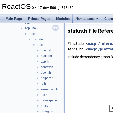
base
►
ReactOS
battery
►
0.4.17-dev-599-ga318b62
bluetooth
►
bus
▼
Main Page
Related Pages
Modules
Namespaces
Clas
acpi
►
acpi_new
▼
status.h File Refe
uacpi
▼
include
▼
#include <
uacpi/intern
uacpi
▼
#include <
uacpi/platfo
internal
►
platform
►
Include dependency graph fo
acpi.h
►
context.h
►
event.h
►
helpers.h
►
io.h
►
kernel_api.h
►
log.h
►
namespace.h
►
notify.h
►
opregion.h
►