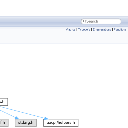
Macros
|
Typedefs
|
Enumerations
|
Functions