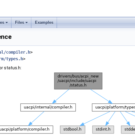
ses
Files
Examples
rence
al/compiler.h
>
rm/types.h
>
r status.h: