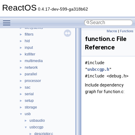
battery
►
ReactOS
bluetooth
►
0.4.17-dev-599-ga318b62
bus
►
Toggle main menu visibility
crypto
►
filesystems
►
Macros
|
Functions
filters
►
function.c File
hid
►
Reference
input
►
ksfilter
►
multimedia
►
#include
network
►
"
usbccgp.h
"
parallel
►
#include <debug.h>
processor
►
Include dependency
sac
►
graph for function.c:
serial
►
setup
►
storage
►
usb
▼
usbaudio
►
usbccgp
▼
descriptor.c
►