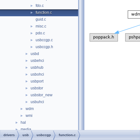
fdo.c
►
function.c
►
guid.c
misc.c
►
pdo.c
►
usbccgp.c
►
usbccgp.h
►
usbd
►
usbehci
►
usbhub
►
usbohci
►
usbport
►
usbstor
►
usbstor_new
►
usbuhci
►
wdm
►
wmi
►
hal
►
media
►
drivers
usb
usbccgp
function.c
modules
►