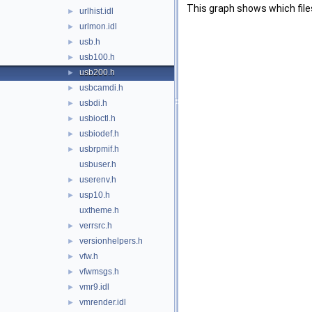
This graph shows which files d
urlhist.idl
►
urlmon.idl
►
usb.h
►
usb100.h
►
usb200.h
►
usbcamdi.h
►
usbdi.h
►
usbioctl.h
►
usbiodef.h
►
usbrpmif.h
►
usbuser.h
userenv.h
►
usp10.h
►
uxtheme.h
verrsrc.h
►
versionhelpers.h
►
vfw.h
►
vfwmsgs.h
►
vmr9.idl
►
vmrender.idl
►