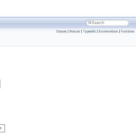
Classes
|
Macros
|
Typedefs
|
Enumerations
|
Functions