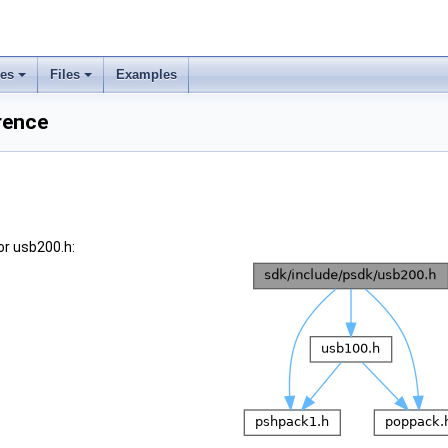
ses
Files
Examples
rence
or usb200.h: