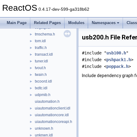
textstor.idl
►
ReactOS
threadpoolapiset.h
►
0.4.17-dev-599-ga318b62
timezoneapi.h
►
tlhelp32.h
►
Main Page
Related Pages
Modules
Namespaces
Clas
tlogstg.idl
►
tmschema.h
►
usb200.h File Refe
tom.idl
►
traffic.h
►
#include "
usb100.h
"
transact.idl
►
#include <
pshpack1.h
>
tuner.idl
►
#include <
poppack.h
>
tvout.h
►
twain.h
►
Include dependency graph f
txcoord.idl
►
txdtc.idl
►
udpmib.h
►
uiautomation.h
uiautomationclient.idl
►
uiautomationcore.idl
►
uiautomationcoreapi.h
►
unknown.h
►
unknwn.idl
►