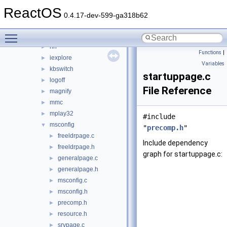
findstr
►
ReactOS
fltmc
►
0.4.17-dev-599-ga318b62
fontview
►
Toggle main menu visibility
games
►
hh
►
Functions
|
iexplore
►
Variables
kbswitch
►
startuppage.c
logoff
►
File Reference
magnify
►
mmc
►
mplay32
►
#include
msconfig
▼
"
precomp.h
"
freeldrpage.c
►
Include dependency
freeldrpage.h
►
graph for startuppage.c:
generalpage.c
►
generalpage.h
►
msconfig.c
►
msconfig.h
►
precomp.h
►
resource.h
►
srvpage.c
►