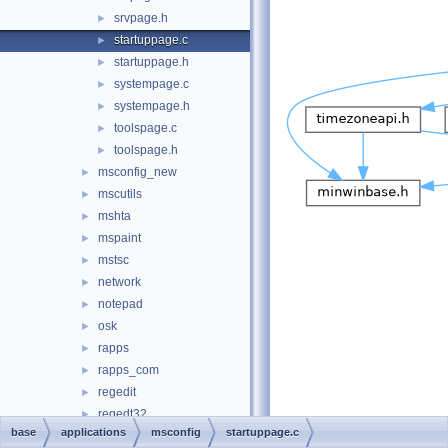
srvpage.h
►
startuppage.c
►
startuppage.h
►
systempage.c
►
systempage.h
►
toolspage.c
►
toolspage.h
►
msconfig_new
►
mscutils
►
mshta
►
mspaint
►
mstsc
►
network
►
notepad
►
osk
►
rapps
►
rapps_com
►
regedit
►
regedt32
►
base
applications
msconfig
startuppage.c
runas
►