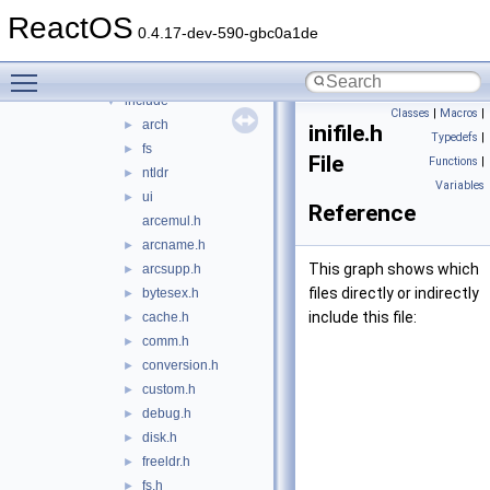
fdebug
►
ReactOS
freeldr
▼
0.4.17-dev-590-gbc0a1de
arch
►
Toggle main menu visibility
disk
►
include
▼
Classes
|
Macros
|
arch
►
inifile.h
Typedefs
|
fs
►
File
Functions
|
ntldr
►
Variables
ui
►
Reference
arcemul.h
arcname.h
►
This graph shows which
arcsupp.h
►
files directly or indirectly
bytesex.h
►
include this file:
cache.h
►
comm.h
►
conversion.h
►
custom.h
►
debug.h
►
disk.h
►
freeldr.h
►
fs.h
►