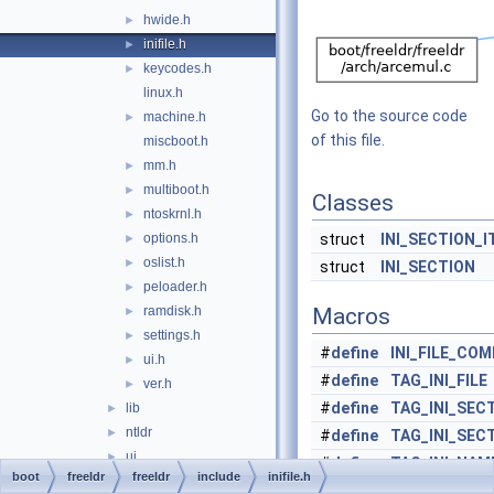
hwide.h
►
inifile.h
►
keycodes.h
►
linux.h
Go to the source code
machine.h
►
of this file.
miscboot.h
mm.h
►
multiboot.h
►
Classes
ntoskrnl.h
►
options.h
struct
INI_SECTION_
►
oslist.h
►
struct
INI_SECTION
peloader.h
►
ramdisk.h
Macros
►
settings.h
►
#
define
INI_FILE_CO
ui.h
►
#
define
TAG_INI_FILE
'
ver.h
►
#
define
TAG_INI_SEC
lib
►
ntldr
►
#
define
TAG_INI_SEC
ui
►
#
define
TAG_INI_NAM
boot
freeldr
freeldr
include
inifile.h
arcname.c
►
#
define
TAG_INI_VAL