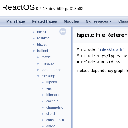
fraginator
►
ReactOS
net
▼
0.4.17-dev-599-ga318b62
dhcpd
►
ncftp
►
Main Page
Related Pages
Modules
Namespaces
Clas
netreg
►
niclist
►
lspci.c File Refere
roshttpd
►
tditest
►
#include "
rdesktop.h
"
tsclient
▼
#include <sys/types.h>
mstsc
►
#include <unistd.h>
mstscax
►
porting-tools
►
Include dependency graph for
rdesktop
▼
uiports
►
vnc
►
bitmap.c
►
cache.c
►
channels.c
►
cliprdr.c
►
constants.h
►
disk.c
►