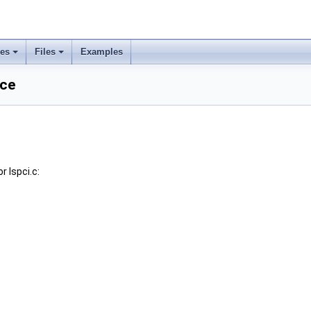
ses
Files
Examples
nce
 lspci.c: