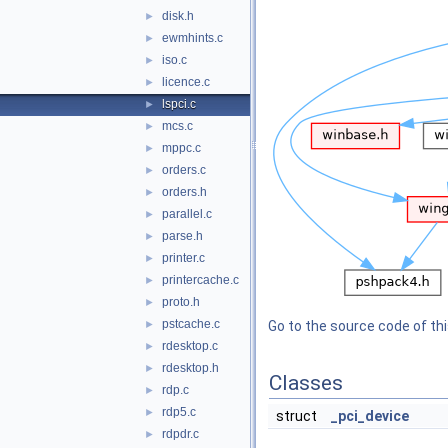
disk.h
►
ewmhints.c
►
iso.c
►
licence.c
►
lspci.c
►
mcs.c
►
mppc.c
►
orders.c
►
orders.h
►
parallel.c
►
parse.h
►
printer.c
►
printercache.c
►
proto.h
►
pstcache.c
►
Go to the source code of this
rdesktop.c
►
rdesktop.h
►
Classes
rdp.c
►
rdp5.c
►
struct
_pci_device
rdpdr.c
►