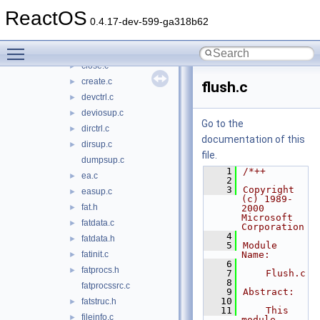
acchksup.c
►
ReactOS
allocsup.c
►
0.4.17-dev-599-ga318b62
cachesup.c
►
Toggle main menu visibility
cleanup.c
►
close.c
►
create.c
►
flush.c
devctrl.c
►
deviosup.c
►
Go to the
dirctrl.c
►
documentation of this
dirsup.c
►
file.
dumpsup.c
    1
/*++
ea.c
►
    2
    3
Copyright 
easup.c
►
(c) 1989-
fat.h
►
2000 
Microsoft 
fatdata.c
►
Corporation
    4
fatdata.h
►
    5
Module 
fatinit.c
Name:
►
    6
fatprocs.h
►
    7
    Flush.c
    8
fatprocssrc.c
    9
Abstract:
   10
fatstruc.h
►
   11
    This 
fileinfo.c
►
module 