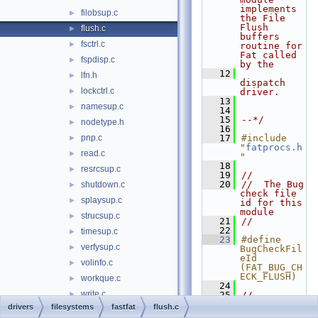
implements 
filobsup.c
►
the File 
Flush 
flush.c
►
buffers 
fsctrl.c
►
routine for 
Fat called 
fspdisp.c
►
by the
   12
lfn.h
►
dispatch 
lockctrl.c
►
driver.
   13
namesup.c
►
   14
   15
--*/
nodetype.h
►
   16
pnp.c
   17
#include 
►
"
fatprocs.h
read.c
►
"
   18
resrcsup.c
►
   19
//
   20
//  The Bug 
shutdown.c
►
check file 
splaysup.c
►
id for this 
module
strucsup.c
►
   21
//
   22
timesup.c
►
   23
#define 
verfysup.c
►
BugCheckFil
eId                   
volinfo.c
►
(FAT_BUG_CH
ECK_FLUSH)
workque.c
►
   24
write.c
►
   25
//
   26
//  The 
drivers
filesystems
fastfat
flush.c
fs_rec
►
local debug 